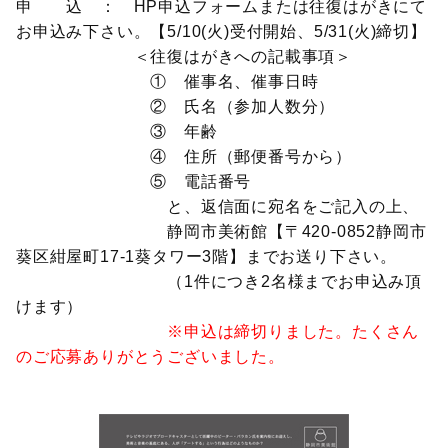
申 込 ： HP申込フォームまたは往復はがきにて
お申込み下さい。【5/10(火)受付開始、5/31(火)締切】
＜往復はがきへの記載事項＞
① 催事名、催事日時
② 氏名（参加人数分）
③ 年齢
④ 住所（郵便番号から）
⑤ 電話番号
と、返信面に宛名をご記入の上、
静岡市美術館【〒420-0852静岡市
葵区紺屋町17-1葵タワー3階】までお送り下さい。
（1件につき2名様までお申込み頂
けます）
※申込は締切りました。たくさん
のご応募ありがとうございました。