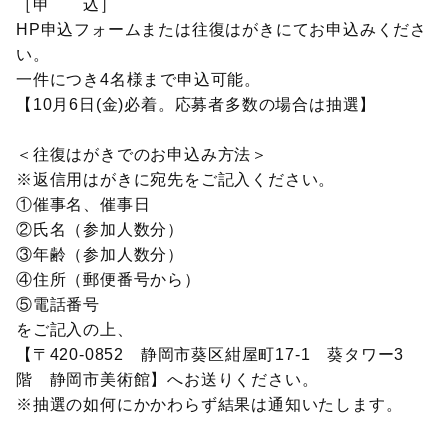
［申 込］
HP申込フォームまたは往復はがきにてお申込みくださ
い。
一件につき4名様まで申込可能。
【10月6日(金)必着。応募者多数の場合は抽選】
＜往復はがきでのお申込み方法＞
※返信用はがきに宛先をご記入ください。
①催事名、催事日
②氏名（参加人数分）
③年齢（参加人数分）
④住所（郵便番号から）
⑤電話番号
をご記入の上、
【〒420-0852 静岡市葵区紺屋町17‐1 葵タワー3
階 静岡市美術館】へお送りください。
※抽選の如何にかかわらず結果は通知いたします。