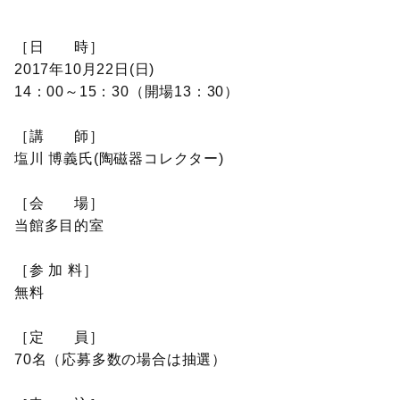
［日 時］
2017年10月22日(日)
14：00～15：30（開場13：30）
［講 師］
塩川 博義氏(陶磁器コレクター)
［会 場］
当館多目的室
［参 加 料］
無料
［定 員］
70名（応募多数の場合は抽選）