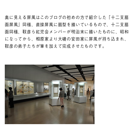
奥に見える屏風はこのブログの初めの方で紹介した「十二支扇
面屏風」同様、直接屏風に扇型を描いているもので、十二支扇
面同様、靫彦ら紅児会メンバーが明治末に描いたものに、昭和
になってから、相原家より大磯の安田家に屏風が持ち込まれ、
靫彦の弟子たちが筆を加えて完成させたものです。