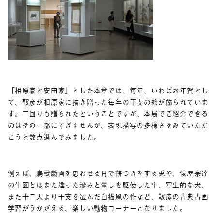
「相原家と安田家」とした本章では、毎年、いわばお年賀とし
て、靫彦が相原家に描き贈った毎年の干支の絵が飾られていま
す。二回りも贈られたということですが、本展でご紹介できる
のはその一部にすぎませんが、表現描写の多様さをみていただ
こうと数点選んでみました。
例えば、鳥獣戯画を思わせる月で餅つきをする兎や、俵屋宗達
の牛図とはまた違った滲みと暈しを駆使した牛、写生的な犬、
また十二天より干支を選んだ白描風の作など、靫彦の古典古画
学習がうかがえる、楽しい動物コーナーとなりました。