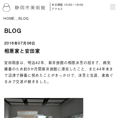
本日開館 10:00－19:00
to
アクセス
HOME
BLOG
BLOG
2016年07月06日
相原家と安田家
安田靫彦は、明治42年、新井旅館の相原沐芳の招きで、病気
療養のため約5か月間新井旅館に滞在したこと、また44年末ま
で沼津で静養に努めたことがきっかけで、沐芳と生涯、家族ぐ
るみで交流が続きました。