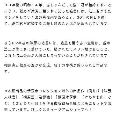
３０年後の昭和１４年、赤ちゃんだった浩二君が結婚すること
になり、靫彦が沐芳に頼まれて記した箱書には、浩二君がまた
オシメをしていた頃の肖像画であること、30年の月日を経
て、浩二君が結婚するに際し餞のことばが認められています。
さらに2年後の沐芳の箱書には、箱蓋を覆う赤い生地は、当時
浩二が常に身に着けていた、描かれたモスリン地であること、
これを浩二の母が大切にしまっていたことが記されています。
相原家と靫彦の温かな交流、親子の愛情が感じられる作品で
す。
＊本展出品の伊豆市コレクション以外の出品作（例えば「沐芳
人相書」「相原浩二君壽像」「相原沐芳像」「かちかち山」な
ど）をまとめた小冊子を伊豆市所蔵品目録とともにセットで販
売しています。詳しくはミュージアムショップへ！！