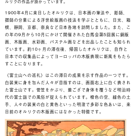
ルリクの作品が掛かっています。
1900年4月に来日したオルリクは、日本画の筆法や、彫師、
摺師の分業による浮世絵版画の技法を学ぶとともに、日光、箱
根、静岡、京都、奈良など日本各地を訪問しました。また、こ
の年の9月から10月にかけて開催された白馬会第5回展に銅版
画、木版画、水彩画、パステル画などを出品したことも知られ
ています。約10ヶ月の滞在後、帰国したオルリクは、自作と
日本での収集品によってヨーロッパの木版表現に新風をもたら
すことになります。
《富士山への巡礼》はこの滞日の成果を示す作品の一つです。
白装束に身を包んだ人々が目指すのは、画面右上に白く表され
た富士山です。菅笠をかぶり、着ござで身体を覆うなど明治時
代の富士詣での風俗が捉えられています。橙色の空、緑色の土
手、人々の装束の白と黄色といった明澄で多彩な色あいは、来
日前のオルリクの木版画にはなかった特徴です。