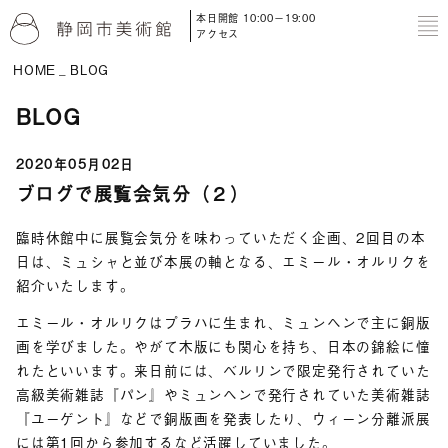
本日開館 10:00－19:00
to
アクセス
HOME
BLOG
BLOG
2020年05月02日
ブログで展覧会気分（２）
臨時休館中に展覧会気分を味わっていただく企画、2回目の本
日は、ミュシャと並び本展の軸となる、エミール・オルリクを
紹介いたします。
エミール・オルリクはプラハに生まれ、ミュンヘンで主に銅版
画を学びました。やがて木版にも関心を持ち、日本の錦絵に憧
れたといいます。来日前には、ベルリンで限定発行されていた
高級美術雑誌『パン』やミュンヘンで発行されていた美術雑誌
『ユーゲント』などで銅版画を発表したり、ウィーン分離派展
には第1回から参加するなど活躍していました。