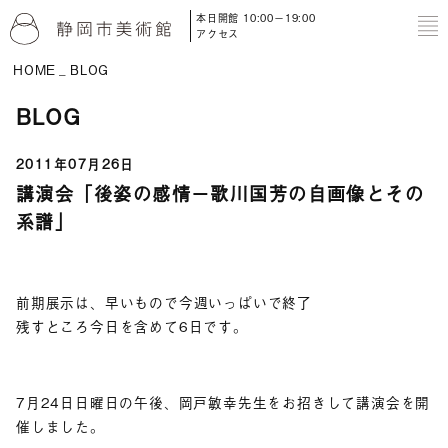
本日開館 10:00－19:00
to
アクセス
HOME
BLOG
BLOG
2011年07月26日
講演会「後姿の感情－歌川国芳の自画像とその
系譜」
前期展示は、早いもので今週いっぱいで終了
残すところ今日を含めて6日です。
7月24日日曜日の午後、岡戸敏幸先生をお招きして講演会を開
催しました。