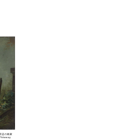
周辺の画家
iteway