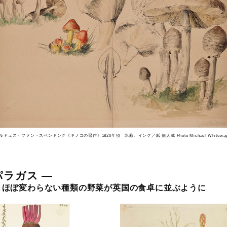
ルドュス・ファン・スペンドンク《キノコの習作》1820年頃 水彩、インク／紙 個人蔵 Photo Michael Whitewa
ラガス —
とほぼ変わらない種類の野菜が英国の食卓に並ぶように