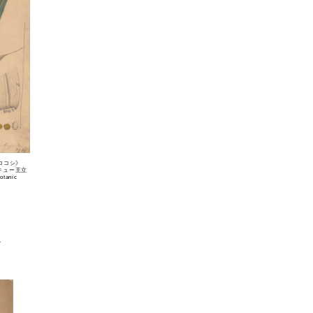
ロコシ》
 キュー王立
otanic
ド