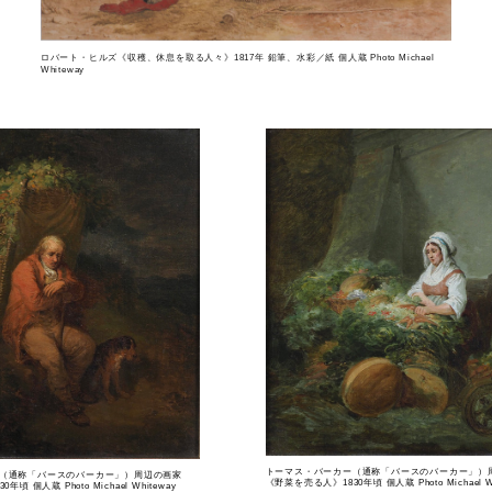
ロバート・ヒルズ《収穫、休息を取る人々》1817年 鉛筆、水彩／紙 個人蔵 Photo Michael
Whiteway
トーマス・バーカー（通称「バースのバーカー」）
（通称「バースのバーカー」）周辺の画家
《野菜を売る人》1830年頃 個人蔵 Photo Michael Wh
頃 個人蔵 Photo Michael Whiteway