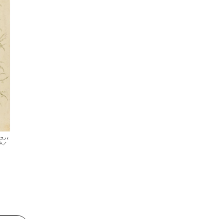
スパ
色／