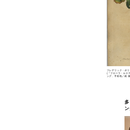
フレデリック・ポリ
(『フローラ・ルステ
ング、手彩色／紙 個人蔵 P
多
ン