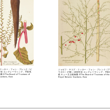
リッター・フォン・プレンク《ビ
ジョゼフ・ヤコブ・リッター・フォン・プレンク《ア
03年頃 エングレーヴィング、手彩色
ラガス》1788～1803年頃 エングレーヴィング、手彩
he Board of Trustees of
紙 キュー王立植物園 ©The Board of Trustees of the
Gardens, Kew
Royal Botanic Gardens, Kew