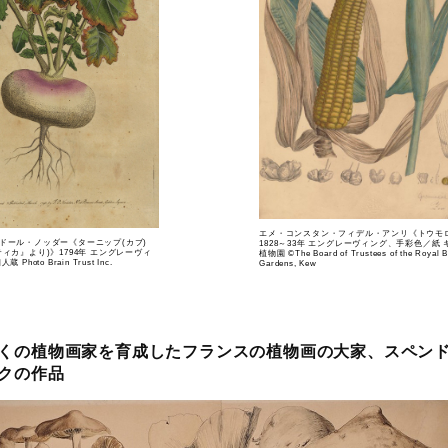
エメ・コンスタン・フィデル・アンリ《トウモ
ドール・ノッダー《ターニップ(カブ)
1828～33年 エングレーヴィング、手彩色／紙
ィカ』より)》1794年 エングレーヴィ
植物園 ©The Board of Trustees of the Royal B
hoto Brain Trust Inc.
Gardens, Kew
くの植物画家を育成したフランスの植物画の大家、スペン
クの作品