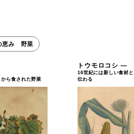
の恵み 野菜
トウモロコシ —
16世紀には新しい食材
くから食された野菜
伝わる