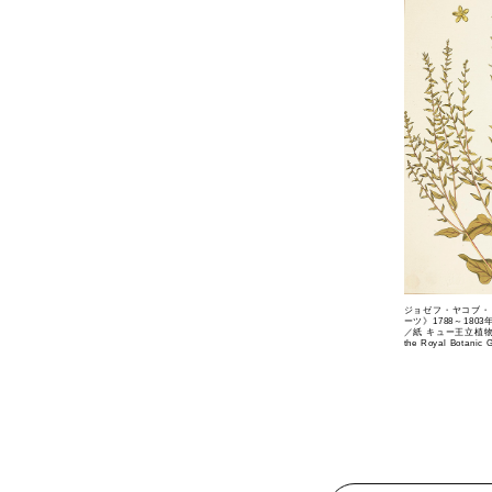
ジョゼフ・ヤコブ・
ーツ》1788～18
／紙 キュー王立植物園 ©T
the Royal Botanic 