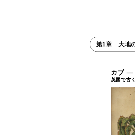
第1章 大地
カブ —
英国で古