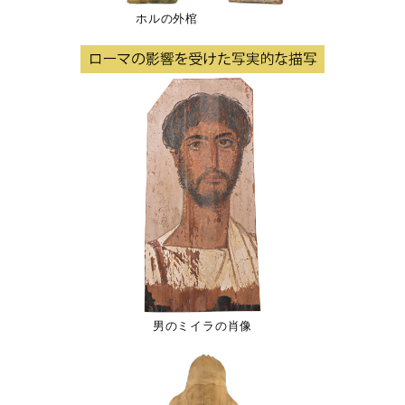
ホルの外棺
男のミイラの肖像