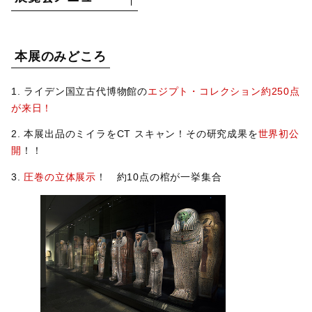
本展のみどころ
1. ライデン国立古代博物館の
エジプト・コレクション約250点
が来日！
2. 本展出品のミイラをCT スキャン！その研究成果を
世界初公
開
！！
3.
圧巻の立体展示
！ 約10点の棺が一挙集合