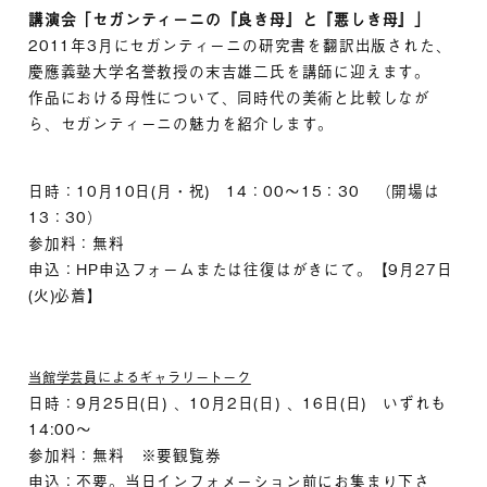
講演会「セガンティーニの『良き母』と『悪しき母』」
2011年3月にセガンティーニの研究書を翻訳出版された、
慶應義塾大学名誉教授の末吉雄二氏を講師に迎えます。
作品における母性について、同時代の美術と比較しなが
ら、セガンティーニの魅力を紹介します。
日時：10月10日(月・祝) 14：00～15：30 （開場は
13：30）
参加料：無料
申込：HP申込フォームまたは往復はがきにて。【9月27日
(火)必着】
当館学芸員によるギャラリートーク
日時：9月25日(日) 、10月2日(日) 、16日(日) いずれも
14:00～
参加料：無料 ※要観覧券
申込：不要。当日インフォメーション前にお集まり下さ