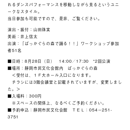
れるダンスパフォーマンスを移動しながら見るというユニ
ークなスタイル。
当日参加も可能ですので、是非、ご覧ください。
演出・振付：山田珠実
美術：井上信太
出演：「ぱっかぐらの森で踊る！！」ワークショップ参加
者51名
■日時：8月28日（日） 14:00／17:30 *2回公演
■場所：静岡市民文化会館内 ぱっかぐらの森
＜受付は、１Ｆ大ホール入口になります。
チラシには3階会議室と記載されていますが、変更しまし
た。＞
■入場料：300円
※スペースの関係上、なるべくご予約ください。
■予約申込：静岡市民文化会館 ＴＥＬ：054－251-
3751