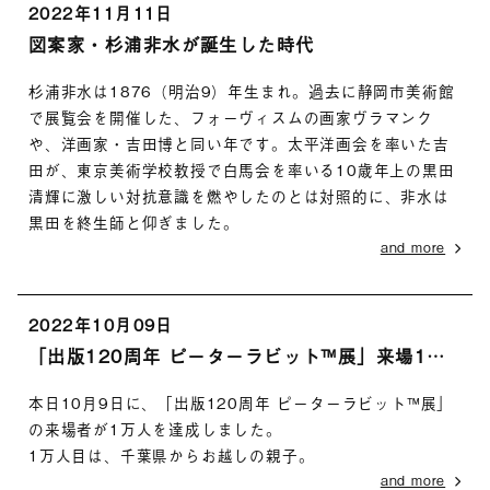
2022年11月11日
図案家・杉浦非水が誕生した時代
杉浦非水は1876（明治9）年生まれ。過去に静岡市美術館
で展覧会を開催した、フォーヴィスムの画家ヴラマンク
や、洋画家・吉田博と同い年です。太平洋画会を率いた吉
田が、東京美術学校教授で白馬会を率いる10歳年上の黒田
清輝に激しい対抗意識を燃やしたのとは対照的に、非水は
黒田を終生師と仰ぎました。
and more
2022年10月09日
「出版120周年 ピーターラビット™展」来場1万人を達成！
本日10月9日に、「出版120周年 ピーターラビット™展」
の来場者が1万人を達成しました。
1万人目は、千葉県からお越しの親子。
and more