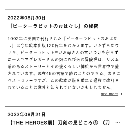
2022年08月30日
『ピーターラビットのおはなし』の秘密
1902年に英国で刊行された『ピーターラビットのおはな
し』は今年絵本出版120周年をむかえます。いたずらなウ
サギ、ピーターラビット™がお母さんの言いつけを守らず
に一人でマグレガーさんの畑に忍び込む冒険譚は、リズム
感のあるストーリーとその愛くるしい挿絵から世界中で愛
されています。現在48の言語で読むことのできる、まさに
ベストセラーですが、この絵本が版を重ねる過程で改訂さ
れていることは意外と知られていないかもしれません。
and more
2022年08月21日
【THE HEROES展】刀剣の見どころ⑥ 《刀 銘 洛陽住信濃守国広 慶長十五年八月日》