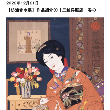
2022年12月21日
【杉浦非水展】作品紹介①「三越呉服店 春の新柄陳列会」