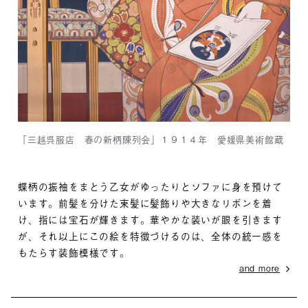
「三越呉服店 春の新柄陳列会」１９１４年 愛媛県美術館蔵
蝶柄の振袖をまとう乙女がゆったりとソファに身を預けて
います。前髪を分けた束髪に髪飾りや大きなリボンを着
け、指には宝石が輝きます。華やかな装いが眼を引きます
が、それ以上にこの絵を特徴づけるのは、全体の統一感を
もたらす装飾模様です。
and more