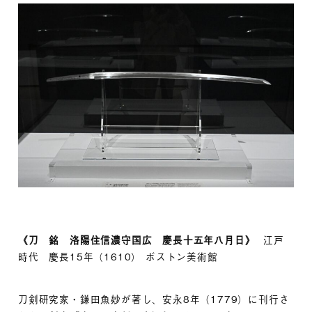
《刀 銘 洛陽住信濃守国広 慶長十五年八月日》
江戸
時代 慶長15年（1610） ボストン美術館
刀剣研究家・鎌田魚妙が著し、安永8年（1779）に刊行さ