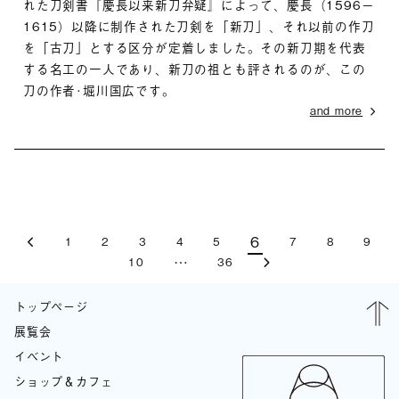
れた刀剣書『慶長以来新刀弁疑』によって、慶長（1596－
1615）以降に制作された刀剣を「新刀」、それ以前の作刀
を「古刀」とする区分が定着しました。その新刀期を代表
する名工の一人であり、新刀の祖とも評されるのが、この
刀の作者･堀川国広です。
and more
6
1
2
3
4
5
7
8
9
…
10
36
トップページ
展覧会
イベント
ショップ＆カフェ