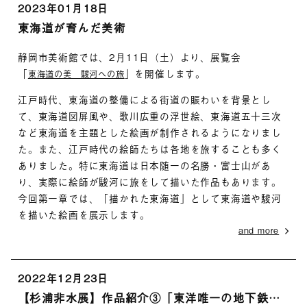
2023年01月18日
東海道が育んだ美術
静岡市美術館では、2月11日（土）より、展覧会
「
」を開催します。
東海道の美 駿河への旅
江戸時代、東海道の整備による街道の賑わいを背景とし
て、東海道図屏風や、歌川広重の浮世絵、東海道五十三次
など東海道を主題とした絵画が制作されるようになりまし
た。また、江戸時代の絵師たちは各地を旅することも多く
ありました。特に東海道は日本随一の名勝・富士山があ
り、実際に絵師が駿河に旅をして描いた作品もあります。
今回第一章では、「描かれた東海道」として東海道や駿河
を描いた絵画を展示します。
and more
2022年12月23日
【杉浦非水展】作品紹介③「東洋唯一の地下鉄道 上野浅草間開通」