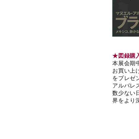
★図録購
本展会期
お買い上
をプレゼ
アルバレ
数少ない
界をより